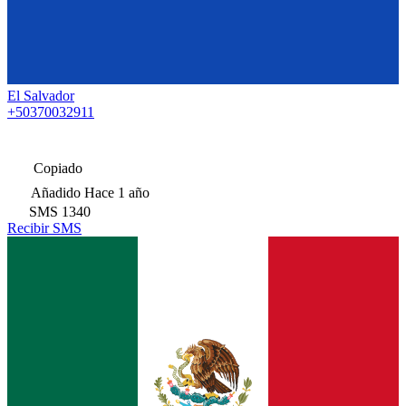
El Salvador
+50370032911
Copiado
Añadido
Hace 1 año
SMS
1340
Recibir SMS