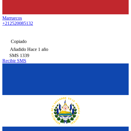
Marruecos
+212520085132
Copiado
Añadido
Hace 1 año
SMS
1339
Recibir SMS