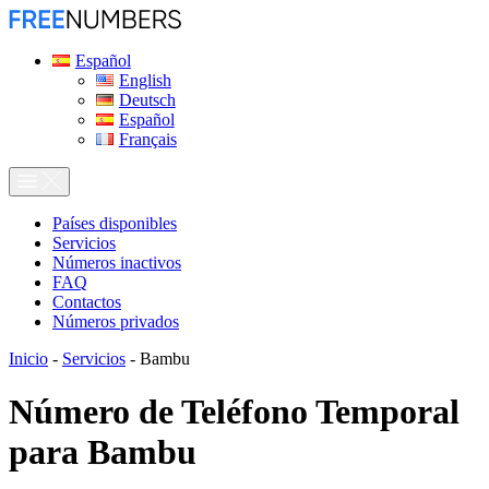
Español
English
Deutsch
Español
Français
Países disponibles
Servicios
Números inactivos
FAQ
Contactos
Números privados
Inicio
-
Servicios
-
Bambu
Número de Teléfono Temporal
para
Bambu