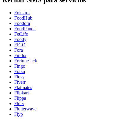
Recibir SMS para servicios
Fokstrot
FoodHub
Foodora
FoodPanda
FetLife
Foody
FIGO
Fora
Findix
FortuneJack
Fingo
Fotka
Fiqsy
Fiverr
Flatmates
Flipkart
Flippa
Flurv
Flutterwave
Flyp