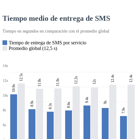
Tiempo medio de entrega de SMS
Tiempo en segundos en comparación con el promedio global
Tiempo de entrega de SMS por servicio
Promedio global (12,5 s)
14s
12.5s
12.4s
12.4s
12.2s
11.9s
11.8s
12s
12s
10.9s
10s
9.4s
8.9s
9s
8.6s
8.3s
7.9s
8s
6s