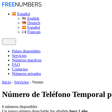
Español
English
Deutsch
Español
Français
Países disponibles
Servicios
Números inactivos
FAQ
Contactos
Números privados
Inicio
-
Servicios
-
Venmo
Número de Teléfono Temporal 
6
números disponibles
Un nuevo número desechable fue añadido
hace 1 año
.