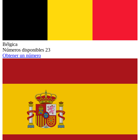
Bélgica
Números disponibles
23
Obtener un número