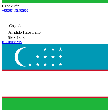
Uzbekistán
+998912628683
Copiado
Añadido
Hace 1 año
SMS
1348
Recibir SMS