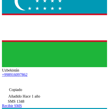
Uzbekistán
+998916097862
Copiado
Añadido
Hace 1 año
SMS
1348
Recibir SMS