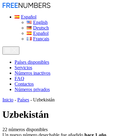
Español
English
Deutsch
Español
Français
Países disponibles
Servicios
Números inactivos
FAQ
Contactos
Números privados
Inicio
-
Países
-
Uzbekistán
Uzbekistán
22
números disponibles
Un nuevo número desechable fue añadido
hace 1 año
.