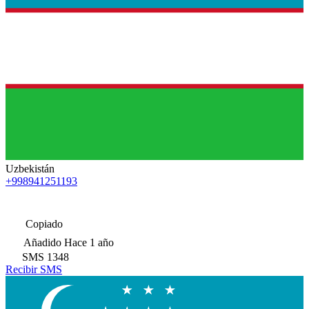
Uzbekistán
+998941251193
Copiado
Añadido
Hace 1 año
SMS
1348
Recibir SMS