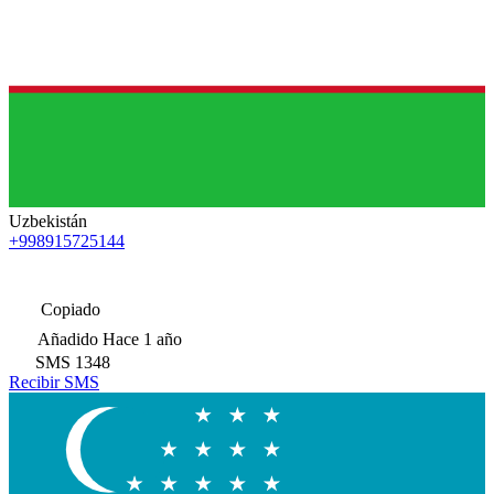
Uzbekistán
+998915725144
Copiado
Añadido
Hace 1 año
SMS
1348
Recibir SMS