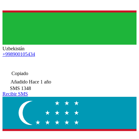
Uzbekistán
+998900105434
Copiado
Añadido
Hace 1 año
SMS
1348
Recibir SMS