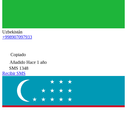
Uzbekistán
+998907097933
Copiado
Añadido
Hace 1 año
SMS
1348
Recibir SMS