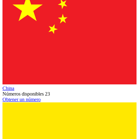
China
Números disponibles
23
Obtener un número