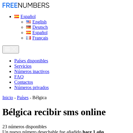
Español
English
Deutsch
Español
Français
Países disponibles
Servicios
Números inactivos
FAQ
Contactos
Números privados
Inicio
-
Países
-
Bélgica
Bélgica recibir sms online
23
números disponibles
Un nuevo número desechable fue añadido
hace 1 año
.