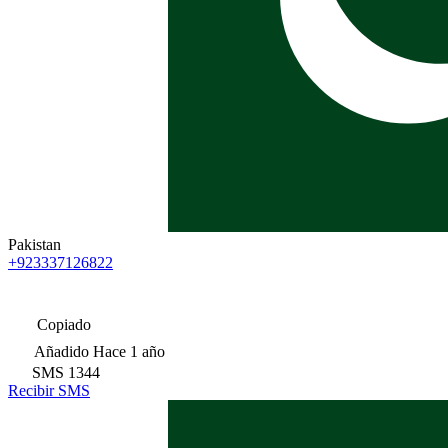
Pakistan
+923337126822
Copiado
Añadido
Hace 1 año
SMS
1344
Recibir SMS