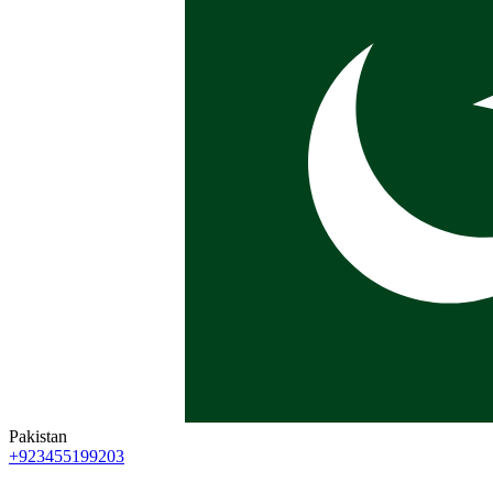
Pakistan
+923455199203