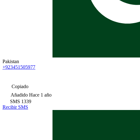
Pakistan
+923451505977
Copiado
Añadido
Hace 1 año
SMS
1339
Recibir SMS