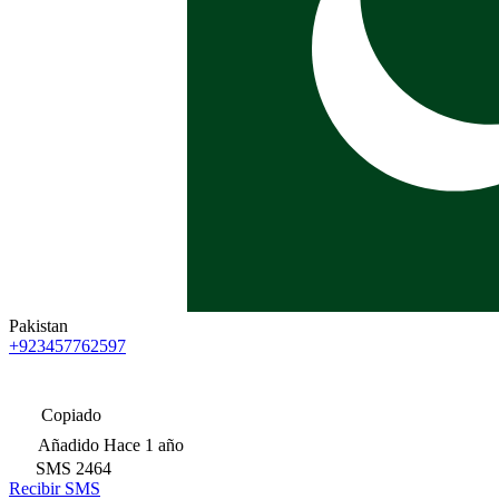
Pakistan
+923457762597
Copiado
Añadido
Hace 1 año
SMS
2464
Recibir SMS