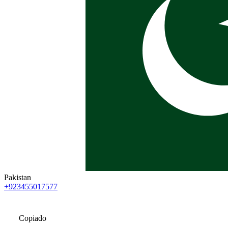
Pakistan
+923455017577
Copiado