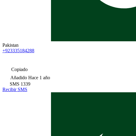
Pakistan
+923335184288
Copiado
Añadido
Hace 1 año
SMS
1339
Recibir SMS