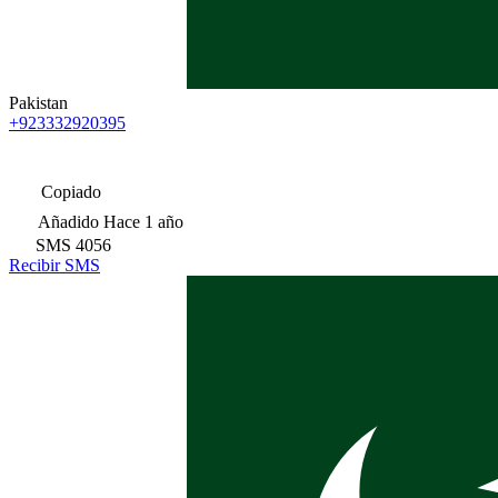
Pakistan
+923332920395
Copiado
Añadido
Hace 1 año
SMS
4056
Recibir SMS