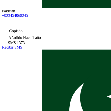
Pakistan
+923454968245
Copiado
Añadido
Hace 1 año
SMS
1373
Recibir SMS