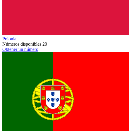
Polonia
Números disponibles
20
Obtener un número