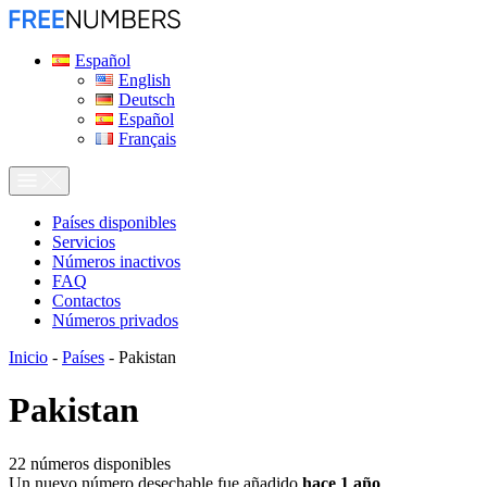
Español
English
Deutsch
Español
Français
Países disponibles
Servicios
Números inactivos
FAQ
Contactos
Números privados
Inicio
-
Países
-
Pakistan
Pakistan
22
números disponibles
Un nuevo número desechable fue añadido
hace 1 año
.