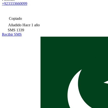
+923333660099
Copiado
Añadido
Hace 1 año
SMS
1339
Recibir SMS