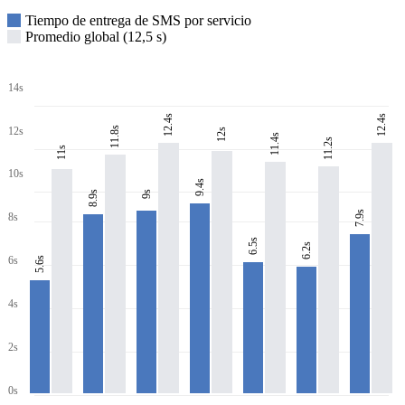
Tiempo de entrega de SMS por servicio
Promedio global (12,5 s)
14s
12.4s
12.4s
11.8s
12s
12s
11.4s
11.2s
11s
10s
9.4s
8.9s
9s
7.9s
8s
6.5s
6.2s
6s
5.6s
4s
2s
0s