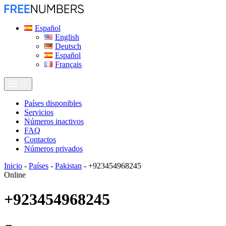
Español
English
Deutsch
Español
Français
Países disponibles
Servicios
Números inactivos
FAQ
Contactos
Números privados
Inicio
-
Países
-
Pakistan
-
+923454968245
Online
+923454968245