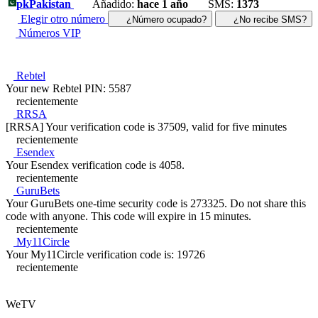
pk
Pakistan
Añadido:
hace 1 año
SMS:
1373
Elegir otro número
¿Número ocupado?
¿No recibe SMS?
Números VIP
Rebtel
Your new Rebtel PIN: 5587
recientemente
RRSA
[RRSA] Your verification code is 37509, valid for five minutes
recientemente
Esendex
Your Esendex verification code is 4058.
recientemente
GuruBets
Your GuruBets one-time security code is 273325. Do not share this
code with anyone. This code will expire in 15 minutes.
recientemente
My11Circle
Your My11Circle verification code is: 19726
recientemente
WeTV