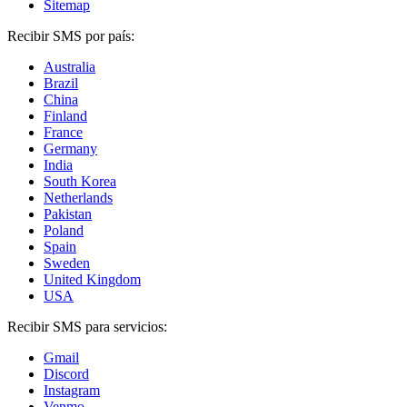
Sitemap
Recibir SMS por país:
Australia
Brazil
China
Finland
France
Germany
India
South Korea
Netherlands
Pakistan
Poland
Spain
Sweden
United Kingdom
USA
Recibir SMS para servicios:
Gmail
Discord
Instagram
Venmo