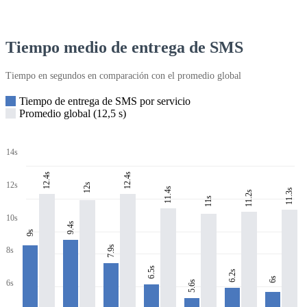
Tiempo medio de entrega de SMS
Tiempo en segundos en comparación con el promedio global
Tiempo de entrega de SMS por servicio
Promedio global (12,5 s)
14s
12.4s
12.4s
12s
12s
11.4s
11.3s
11.2s
11s
10s
9.4s
9s
7.9s
8s
6.5s
6.2s
6s
6s
5.6s