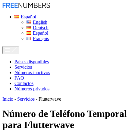
Español
English
Deutsch
Español
Français
Países disponibles
Servicios
Números inactivos
FAQ
Contactos
Números privados
Inicio
-
Servicios
-
Flutterwave
Número de Teléfono Temporal
para
Flutterwave