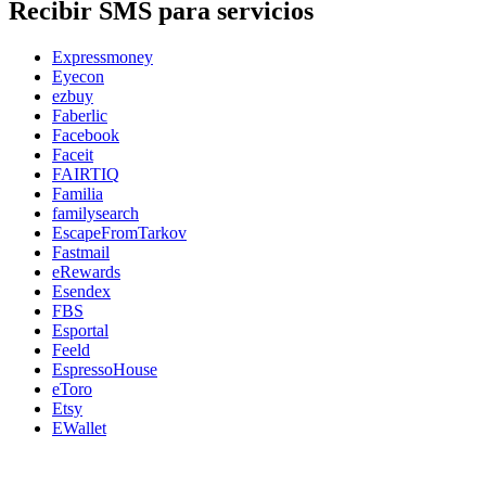
Recibir SMS para servicios
Expressmoney
Eyecon
ezbuy
Faberlic
Facebook
Faceit
FAIRTIQ
Familia
familysearch
EscapeFromTarkov
Fastmail
eRewards
Esendex
FBS
Esportal
Feeld
EspressoHouse
eToro
Etsy
EWallet