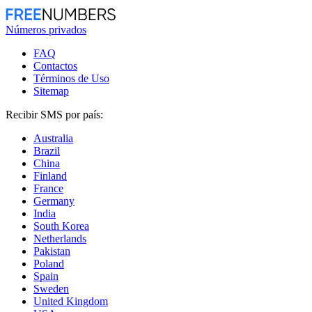
Números privados
FAQ
Contactos
Términos de Uso
Sitemap
Recibir SMS por país:
Australia
Brazil
China
Finland
France
Germany
India
South Korea
Netherlands
Pakistan
Poland
Spain
Sweden
United Kingdom