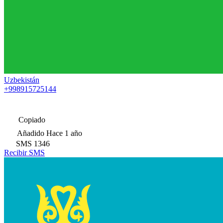
Uzbekistán
+998915725144
Copiado
Añadido
Hace 1 año
SMS
1346
Recibir SMS