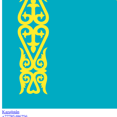
Kazajistán
+77785486756