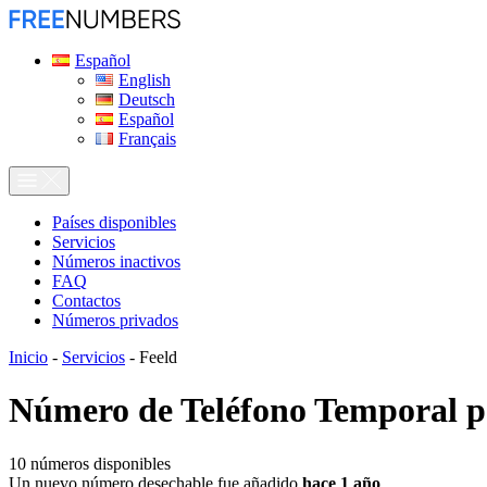
Español
English
Deutsch
Español
Français
Países disponibles
Servicios
Números inactivos
FAQ
Contactos
Números privados
Inicio
-
Servicios
-
Feeld
Número de Teléfono Temporal 
10
números disponibles
Un nuevo número desechable fue añadido
hace 1 año
.