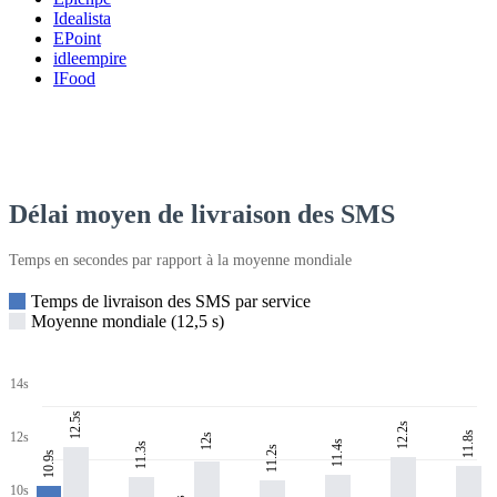
Idealista
EPoint
idleempire
IFood
Délai moyen de livraison des SMS
Temps en secondes par rapport à la moyenne mondiale
Temps de livraison des SMS par service
Moyenne mondiale (12,5 s)
14s
12.5s
12.2s
11.8s
12s
12s
11.4s
11.3s
11.2s
10.9s
10s