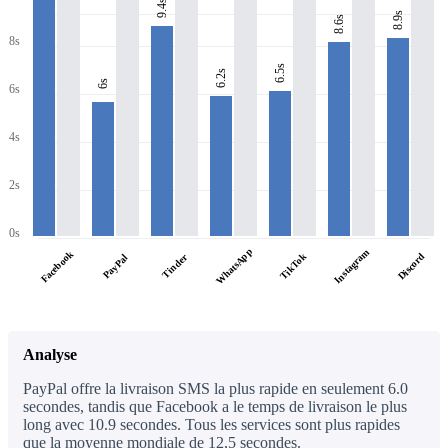
9.4s
8.9s
8.6s
8s
6.5s
6.2s
6s
6s
4s
2s
0s
WhatsApp
Instagram
Facebook
TikTok
Discord
PayPal
Tinder
Analyse
PayPal offre la livraison SMS la plus rapide en seulement 6.0
secondes, tandis que Facebook a le temps de livraison le plus
long avec 10.9 secondes. Tous les services sont plus rapides
que la moyenne mondiale de 12,5 secondes.