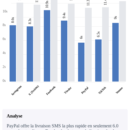
11.4s
11.3s
10.9s
10s
9.4s
9s
8.6s
8.3s
8s
6.5s
6s
6s
4s
2s
0s
X (Twitter)
Instagram
Facebook
TikTok
Tinder
PayPal
Venmo
Analyse
PayPal offre la livraison SMS la plus rapide en seulement 6.0