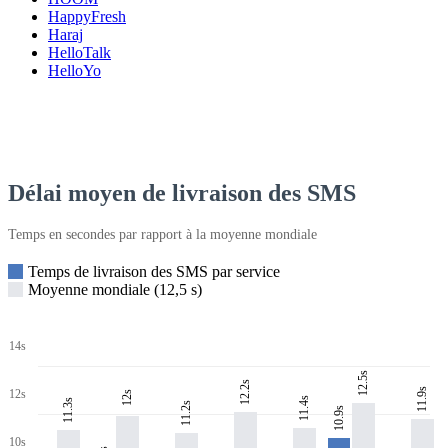
HappyFresh
Haraj
HelloTalk
HelloYo
Délai moyen de livraison des SMS
Temps en secondes par rapport à la moyenne mondiale
Temps de livraison des SMS par service
Moyenne mondiale (12,5 s)
14s
12.5s
12.2s
11.9s
12s
12s
11.4s
11.3s
11.2s
10.9s
10s