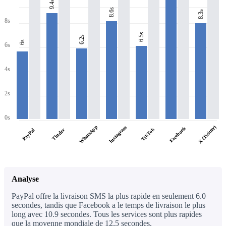
9.4s
8.6s
8.3s
8s
6.5s
6.2s
6s
6s
4s
2s
0s
WhatsApp
X (Twitter)
Instagram
Facebook
TikTok
PayPal
Tinder
Analyse
PayPal offre la livraison SMS la plus rapide en seulement 6.0
secondes, tandis que Facebook a le temps de livraison le plus
long avec 10.9 secondes. Tous les services sont plus rapides
que la moyenne mondiale de 12,5 secondes.