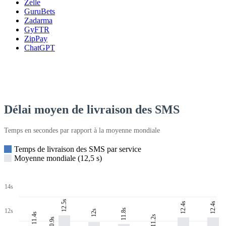
Zelle
GuruBets
Zadarma
GyFTR
ZipPay
ChatGPT
Délai moyen de livraison des SMS
Temps en secondes par rapport à la moyenne mondiale
Temps de livraison des SMS par service
Moyenne mondiale (12,5 s)
14s
12.5s
12.4s
12.4s
11.8s
12s
12s
11.4s
11.2s
10.9s