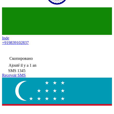
Inde
+919839102837
Скопировано
Ajouté
il y a 1 an
SMS
1345
Recevoir SMS