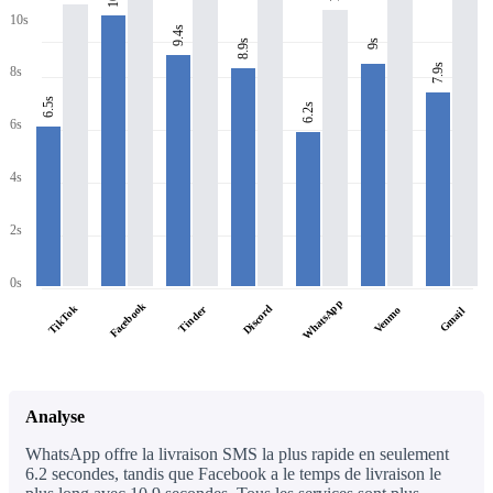
10s
9.4s
8.9s
9s
7.9s
8s
6.5s
6.2s
6s
4s
2s
0s
WhatsApp
Facebook
TikTok
Discord
Tinder
Venmo
Gmail
Analyse
WhatsApp offre la livraison SMS la plus rapide en seulement
6.2 secondes, tandis que Facebook a le temps de livraison le