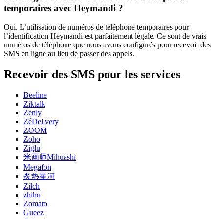
temporaires avec Heymandi ?
Oui. L’utilisation de numéros de téléphone temporaires pour
l’identification Heymandi est parfaitement légale. Ce sont de vrais
numéros de téléphone que nous avons configurés pour recevoir des
SMS en ligne au lieu de passer des appels.
Recevoir des SMS pour les services
Beeline
Ziktalk
Zenly
ZéDelivery
ZOOM
Zoho
Ziglu
米画师Mihuashi
Megafon
炙热星河
Zilch
zhihu
Zomato
Gueez