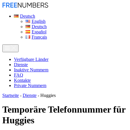
Deutsch
English
Deutsch
Español
Français
Verfügbare Länder
Dienste
Inaktive Nummern
FAQ
Kontakte
Private Nummern
Startseite
-
Dienste
-
Huggies
Temporäre Telefonnummer für
Huggies