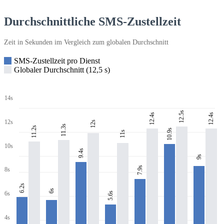
Durchschnittliche SMS-Zustellzeit
Zeit in Sekunden im Vergleich zum globalen Durchschnitt
SMS-Zustellzeit pro Dienst
Globaler Durchschnitt (12,5 s)
14s
12.5s
12.4s
12.4s
12s
12s
11.3s
11.2s
10.9s
11s
10s
9.4s
9s
7.9s
8s
6.2s
6s
6s
5.6s
4s