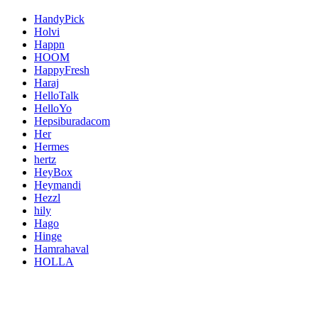
HandyPick
Holvi
Happn
HOOM
HappyFresh
Haraj
HelloTalk
HelloYo
Hepsiburadacom
Her
Hermes
hertz
HeyBox
Heymandi
Hezzl
hily
Hago
Hinge
Hamrahaval
HOLLA