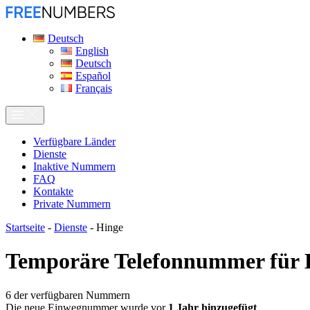
Deutsch
English
Deutsch
Español
Français
Verfügbare Länder
Dienste
Inaktive Nummern
FAQ
Kontakte
Private Nummern
Startseite
-
Dienste
-
Hinge
Temporäre Telefonnummer für
6
der verfügbaren Nummern
Die neue Einwegnummer wurde vor
1 Jahr hinzugefügt
.