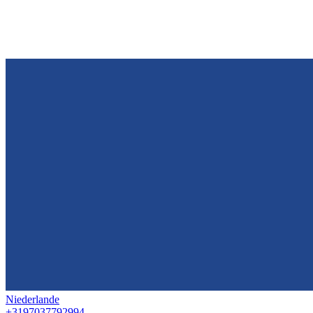
Niederlande
+3197037792994