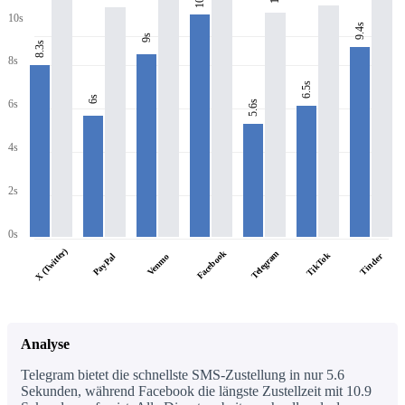
10s
9.4s
9s
8.3s
8s
6.5s
6s
6s
5.6s
4s
2s
0s
X (Twitter)
Facebook
Telegram
TikTok
PayPal
Tinder
Venmo
Analyse
Telegram bietet die schnellste SMS-Zustellung in nur 5.6
Sekunden, während Facebook die längste Zustellzeit mit 10.9