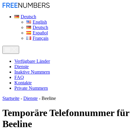
Deutsch
English
Deutsch
Español
Français
Verfügbare Länder
Dienste
Inaktive Nummern
FAQ
Kontakte
Private Nummern
Startseite
-
Dienste
-
Beeline
Temporäre Telefonnummer für
Beeline