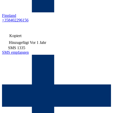
Finnland
+358402296156
Kopiert
Hinzugefügt
Vor 1 Jahr
SMS
1335
SMS empfangen