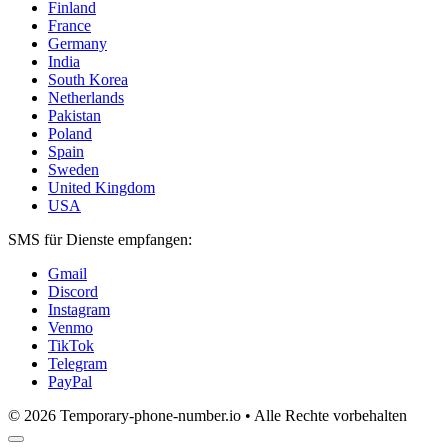
Finland
France
Germany
India
South Korea
Netherlands
Pakistan
Poland
Spain
Sweden
United Kingdom
USA
SMS für Dienste empfangen:
Gmail
Discord
Instagram
Venmo
TikTok
Telegram
PayPal
© 2026 Temporary-phone-number.io • Alle Rechte vorbehalten