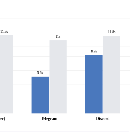
11.9s
11.8s
11s
8.9s
5.6s
er)
Telegram
Discord