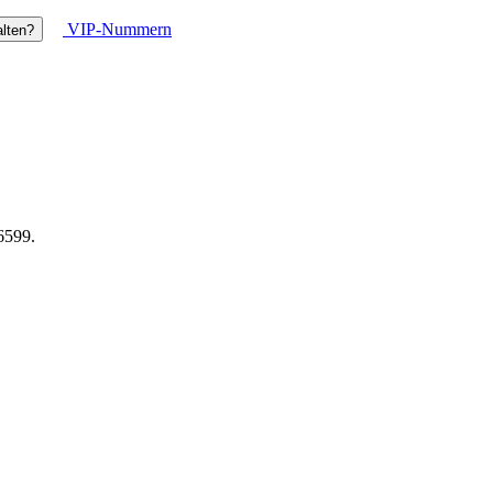
VIP-Nummern
lten?
6599.