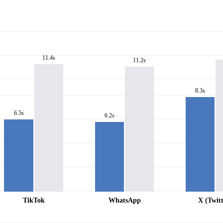
11.4s
11.2s
8.3s
6.5s
6.2s
TikTok
WhatsApp
X (Twitt