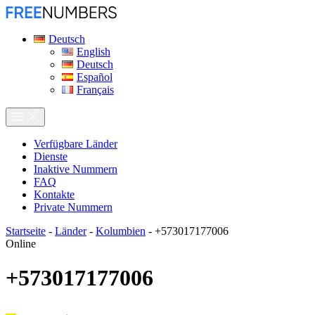
Deutsch
English
Deutsch
Español
Français
Verfügbare Länder
Dienste
Inaktive Nummern
FAQ
Kontakte
Private Nummern
Startseite
-
Länder
-
Kolumbien
-
+573017177006
Online
+573017177006