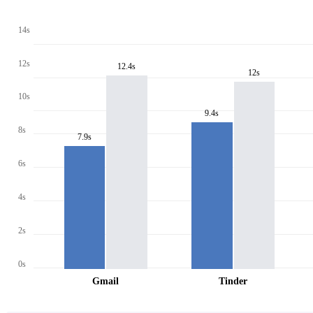
14s
12s
12.4s
12s
10s
9.4s
8s
7.9s
6s
4s
2s
0s
Gmail
Tinder