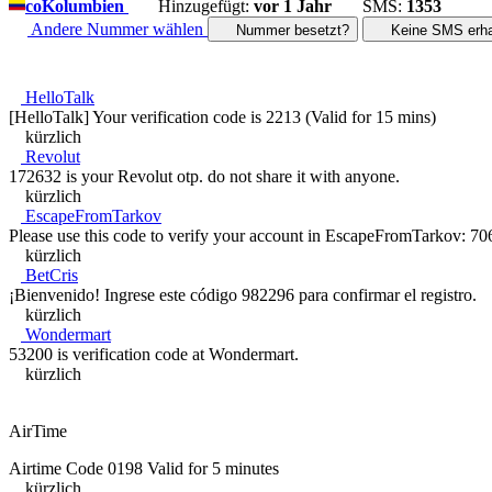
co
Kolumbien
Hinzugefügt:
vor 1 Jahr
SMS:
1353
Andere Nummer wählen
Nummer besetzt?
Keine SMS erha
HelloTalk
[HelloTalk] Your verification code is 2213 (Valid for 15 mins)
kürzlich
Revolut
172632 is your Revolut otp. do not share it with anyone.
kürzlich
EscapeFromTarkov
Please use this code to verify your account in EscapeFromTarkov: 70
kürzlich
BetCris
¡Bienvenido! Ingrese este código 982296 para confirmar el registro.
kürzlich
Wondermart
53200 is verification code at Wondermart.
kürzlich
AirTime
Airtime Code 0198 Valid for 5 minutes
kürzlich