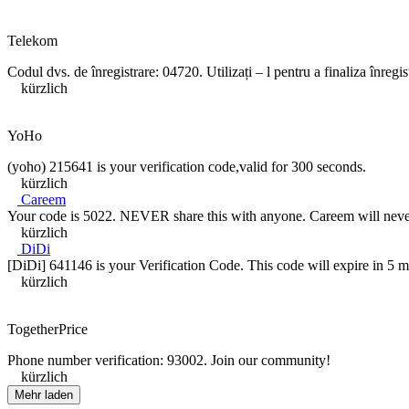
Telekom
Codul dvs. de înregistrare: 04720. Utilizați – l pentru a finaliza înregis
kürzlich
YoHo
(yoho) 215641 is your verification code,valid for 300 seconds.
kürzlich
Careem
Your code is 5022. NEVER share this with anyone. Careem will never c
kürzlich
DiDi
[DiDi] 641146 is your Verification Code. This code will expire in 5 min
kürzlich
TogetherPrice
Phone number verification: 93002. Join our community!
kürzlich
Mehr laden