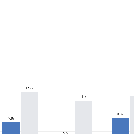
12.4s
11s
8.3s
7.9s
5.6s