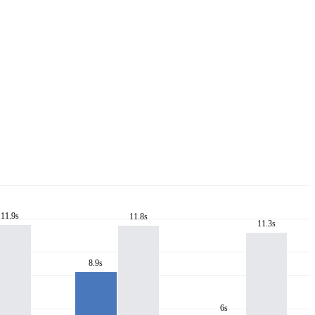
11.9s
11.8s
11.3s
8.9s
6s