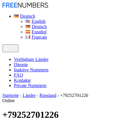
Deutsch
English
Deutsch
Español
Français
Verfügbare Länder
Dienste
Inaktive Nummern
FAQ
Kontakte
Private Nummern
Startseite
-
Länder
-
Russland
-
+79252701226
Online
+79252701226