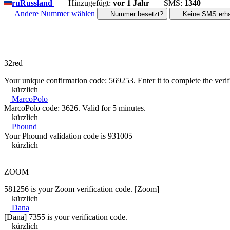
ru
Russland
Hinzugefügt:
vor 1 Jahr
SMS:
1340
Andere Nummer wählen
Nummer besetzt?
Keine SMS erha
32red
Your unique confirmation code: 569253. Enter it to complete the verif
kürzlich
MarcoPolo
MarcoPolo code: 3626. Valid for 5 minutes.
kürzlich
Phound
Your Phound validation code is 931005
kürzlich
ZOOM
581256 is your Zoom verification code. [Zoom]
kürzlich
Dana
[Dana] 7355 is your verification code.
kürzlich