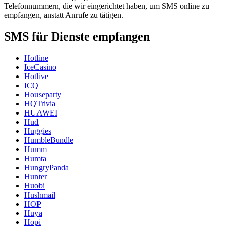
Telefonnummern, die wir eingerichtet haben, um SMS online zu
empfangen, anstatt Anrufe zu tätigen.
SMS für Dienste empfangen
Hotline
IceCasino
Hotlive
ICQ
Houseparty
HQTrivia
HUAWEI
Hud
Huggies
HumbleBundle
Humm
Humta
HungryPanda
Hunter
Huobi
Hushmail
HOP
Huya
Hopi