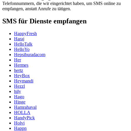
Telefonnummern, die wir eingerichtet haben, um SMS online zu
empfangen, anstatt Anrufe zu tätigen.
SMS für Dienste empfangen
HappyFresh
Haraj
HelloTalk
HelloYo
Hepsiburadacom
Her
Hermes
hertz
HeyBox
Heymandi
Hezzl
hily
Hago
Hinge
Hamrahaval
HOLLA
HandyPick
Holvi
Happn