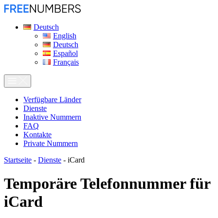
Deutsch
English
Deutsch
Español
Français
Verfügbare Länder
Dienste
Inaktive Nummern
FAQ
Kontakte
Private Nummern
Startseite
-
Dienste
-
iCard
Temporäre Telefonnummer für
iCard