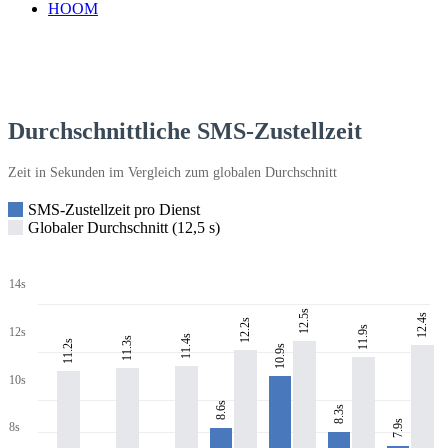
HOOM
Durchschnittliche SMS-Zustellzeit
Zeit in Sekunden im Vergleich zum globalen Durchschnitt
SMS-Zustellzeit pro Dienst
Globaler Durchschnitt (12,5 s)
14s
12.5s
12.4s
12.2s
11.9s
12s
11.4s
11.3s
11.2s
10.9s
10s
8.6s
8.3s
7.9s
8s