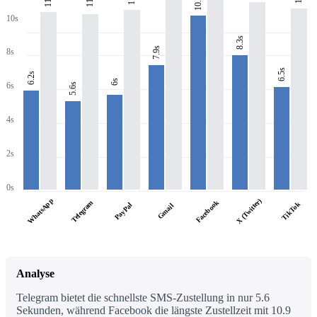
10.9s
11s
10s
8.3s
7.9s
8s
6.5s
6.2s
6s
6s
5.6s
4s
2s
0s
WhatsApp
X (Twitter)
Facebook
Telegram
TikTok
PayPal
Gmail
Analyse
Telegram bietet die schnellste SMS-Zustellung in nur 5.6
Sekunden, während Facebook die längste Zustellzeit mit 10.9