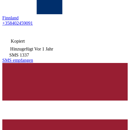
Finnland
+358402459091
Kopiert
Hinzugefügt
Vor 1 Jahr
SMS
1337
SMS empfangen