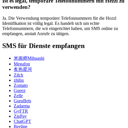
Ist es legal, temporäre Telefonnummern mit Hezzl zu
verwenden?
Ja. Die Verwendung temporärer Telefonnummern für die Hezzl
Identifikation ist völlig legal. Es handelt sich um echte
Telefonnummern, die wir eingerichtet haben, um SMS online zu
empfangen, anstatt Anrufe zu tätigen.
SMS für Dienste empfangen
米画师Mihuashi
Megafon
炙热星河
Zilch
zhihu
Zomato
Gueez
Zelle
GuruBets
Zadarma
GyFTR
ZipPay
ChatGPT
Beeline