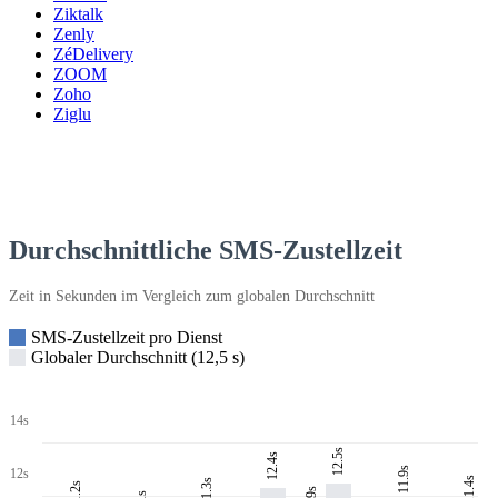
Ziktalk
Zenly
ZéDelivery
ZOOM
Zoho
Ziglu
Durchschnittliche SMS-Zustellzeit
Zeit in Sekunden im Vergleich zum globalen Durchschnitt
SMS-Zustellzeit pro Dienst
Globaler Durchschnitt (12,5 s)
14s
12.5s
12.4s
11.9s
12s
11.4s
11.3s
11.2s