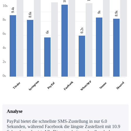
10s
9.4s
8.9s
9s
8.6s
8s
6.2s
6s
6s
4s
2s
0s
WhatsApp
Instagram
Facebook
Discord
Tinder
PayPal
Venmo
Analyse
PayPal bietet die schnellste SMS-Zustellung in nur 6.0
Sekunden, während Facebook die längste Zustellzeit mit 10.9