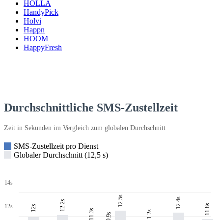
HOLLA
HandyPick
Holvi
Happn
HOOM
HappyFresh
Durchschnittliche SMS-Zustellzeit
Zeit in Sekunden im Vergleich zum globalen Durchschnitt
SMS-Zustellzeit pro Dienst
Globaler Durchschnitt (12,5 s)
14s
12.5s
12.4s
12.2s
11.8s
12s
12s
11.3s
11.2s
10.9s