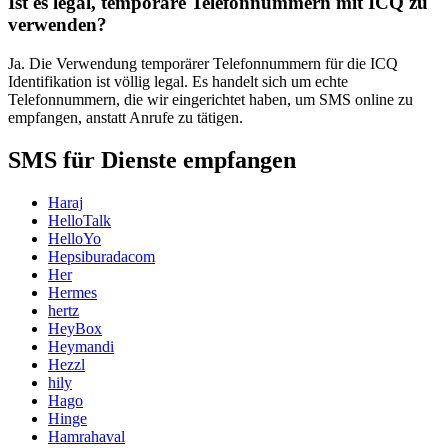
Ist es legal, temporäre Telefonnummern mit ICQ zu
verwenden?
Ja. Die Verwendung temporärer Telefonnummern für die ICQ
Identifikation ist völlig legal. Es handelt sich um echte
Telefonnummern, die wir eingerichtet haben, um SMS online zu
empfangen, anstatt Anrufe zu tätigen.
SMS für Dienste empfangen
Haraj
HelloTalk
HelloYo
Hepsiburadacom
Her
Hermes
hertz
HeyBox
Heymandi
Hezzl
hily
Hago
Hinge
Hamrahaval