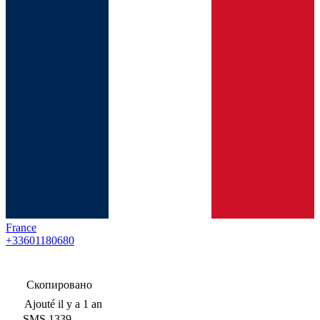
France
+33601180680
Скопировано
Ajouté
il y a 1 an
SMS
1339