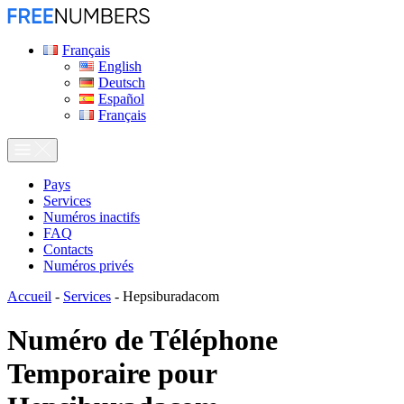
Français
English
Deutsch
Español
Français
Pays
Services
Numéros inactifs
FAQ
Contacts
Numéros privés
Accueil
-
Services
-
Hepsiburadacom
Numéro de Téléphone
Temporaire pour