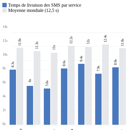
Temps de livraison des SMS par service
Moyenne mondiale (12,5 s)
14s
12.4s
12.2s
11.9s
11.8s
12s
12s
11.3s
11s
10s
9.4s
8.9s
8.6s
8.3s
7.9s
8s
6s
6s
5.6s
4s
2s
0s