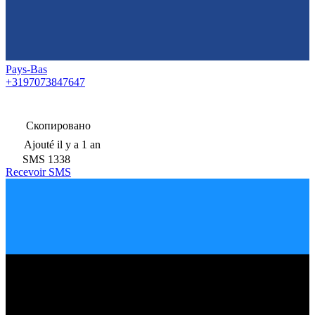
Pays-Bas
+3197073847647
Скопировано
Ajouté
il y a 1 an
SMS
1338
Recevoir SMS