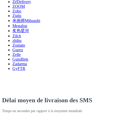
ZéDelivery
ZOOM
Zoho
Ziglu
米画师Mihuashi
Megafon
炙热星河
Zilch
zhihu
Zomato
Gueez
Zelle
GuruBets
Zadarma
GyFTR
Délai moyen de livraison des SMS
Temps en secondes par rapport à la moyenne mondiale