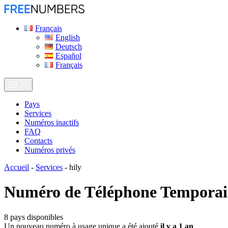
Français
English
Deutsch
Español
Français
Pays
Services
Numéros inactifs
FAQ
Contacts
Numéros privés
Accueil
-
Services
-
hily
Numéro de Téléphone Temporai
8
pays disponibles
Un nouveau numéro à usage unique a été ajouté
il y a 1 an
.