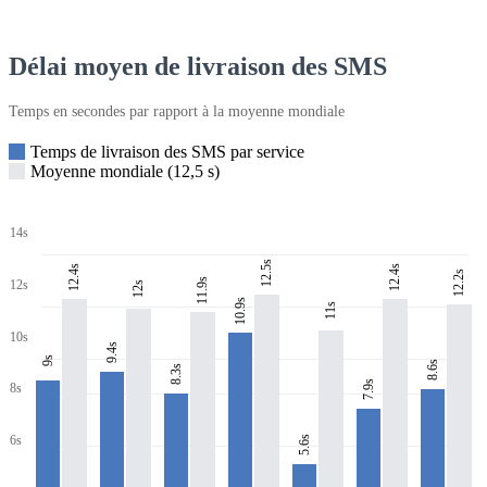
Délai moyen de livraison des SMS
Temps en secondes par rapport à la moyenne mondiale
Temps de livraison des SMS par service
Moyenne mondiale (12,5 s)
14s
12.5s
12.4s
12.4s
12.2s
11.9s
12s
12s
10.9s
11s
10s
9.4s
9s
8.6s
8.3s
7.9s
8s
6s
5.6s