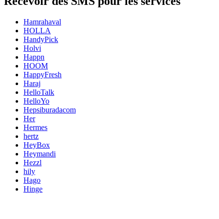
Recevoir des SMS pour les services
Hamrahaval
HOLLA
HandyPick
Holvi
Happn
HOOM
HappyFresh
Haraj
HelloTalk
HelloYo
Hepsiburadacom
Her
Hermes
hertz
HeyBox
Heymandi
Hezzl
hily
Hago
Hinge