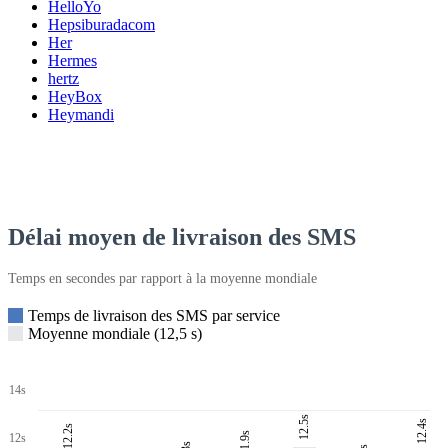
HelloYo
Hepsiburadacom
Her
Hermes
hertz
HeyBox
Heymandi
Délai moyen de livraison des SMS
Temps en secondes par rapport à la moyenne mondiale
Temps de livraison des SMS par service
Moyenne mondiale (12,5 s)
14s
12.5s
12.4s
12.2s
11.9s
12s