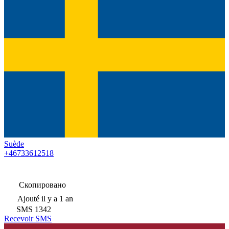
Suède
+46733612518
Скопировано
Ajouté
il y a 1 an
SMS
1342
Recevoir SMS