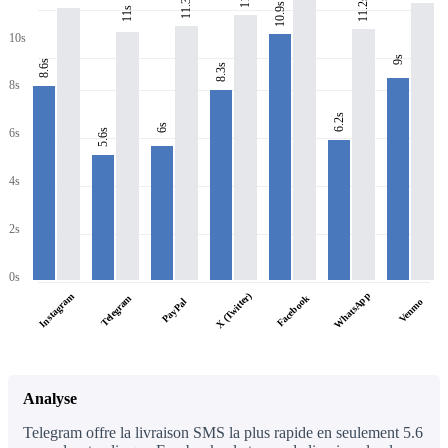
11.3s
11.2s
10.9s
11s
10s
9s
8.6s
8.3s
8s
6.2s
6s
6s
5.6s
4s
2s
0s
WhatsApp
X (Twitter)
Instagram
Facebook
Telegram
PayPal
Venmo
Analyse
Telegram offre la livraison SMS la plus rapide en seulement 5.6