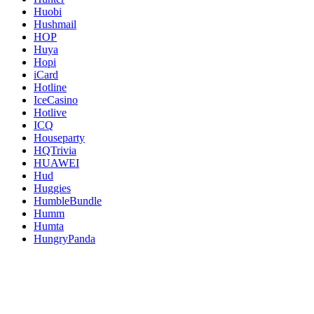
Huobi
Hushmail
HOP
Huya
Hopi
iCard
Hotline
IceCasino
Hotlive
ICQ
Houseparty
HQTrivia
HUAWEI
Hud
Huggies
HumbleBundle
Humm
Humta
HungryPanda