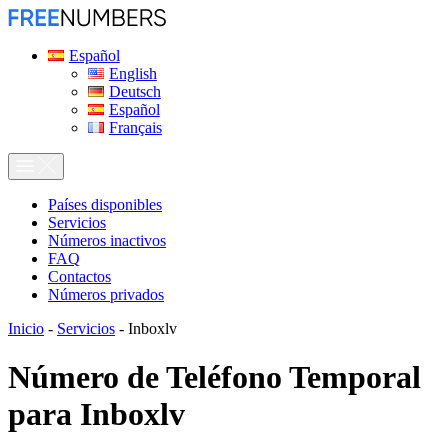
Español
English
Deutsch
Español
Français
Países disponibles
Servicios
Números inactivos
FAQ
Contactos
Números privados
Inicio
-
Servicios
-
Inboxlv
Número de Teléfono Temporal
para
Inboxlv