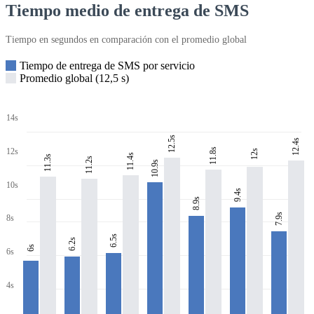
Tiempo medio de entrega de SMS
Tiempo en segundos en comparación con el promedio global
Tiempo de entrega de SMS por servicio
Promedio global (12,5 s)
14s
12.5s
12.4s
11.8s
12s
12s
11.4s
11.3s
11.2s
10.9s
10s
9.4s
8.9s
7.9s
8s
6.5s
6.2s
6s
6s
4s