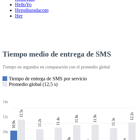
HelloYo
Hepsiburadacom
Her
Tiempo medio de entrega de SMS
Tiempo en segundos en comparación con el promedio global
Tiempo de entrega de SMS por servicio
Promedio global (12,5 s)
14s
12.5s
12.2s
11.9s
11.8s
12s
11.4s
11.3s
11.2s
10.9s
10s
8.9s