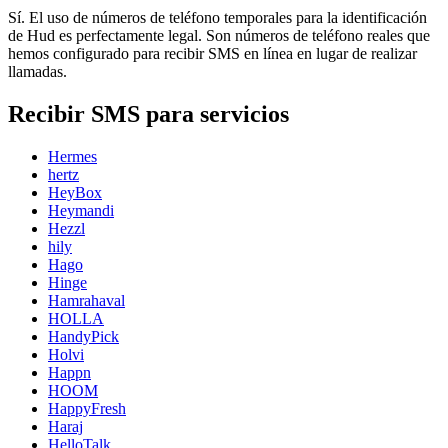
Sí. El uso de números de teléfono temporales para la identificación
de Hud es perfectamente legal. Son números de teléfono reales que
hemos configurado para recibir SMS en línea en lugar de realizar
llamadas.
Recibir SMS para servicios
Hermes
hertz
HeyBox
Heymandi
Hezzl
hily
Hago
Hinge
Hamrahaval
HOLLA
HandyPick
Holvi
Happn
HOOM
HappyFresh
Haraj
HelloTalk