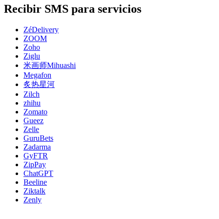
Recibir SMS para servicios
ZéDelivery
ZOOM
Zoho
Ziglu
米画师Mihuashi
Megafon
炙热星河
Zilch
zhihu
Zomato
Gueez
Zelle
GuruBets
Zadarma
GyFTR
ZipPay
ChatGPT
Beeline
Ziktalk
Zenly