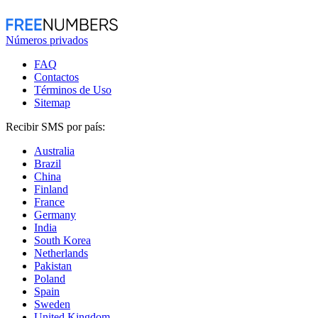
Números privados
FAQ
Contactos
Términos de Uso
Sitemap
Recibir SMS por país:
Australia
Brazil
China
Finland
France
Germany
India
South Korea
Netherlands
Pakistan
Poland
Spain
Sweden
United Kingdom