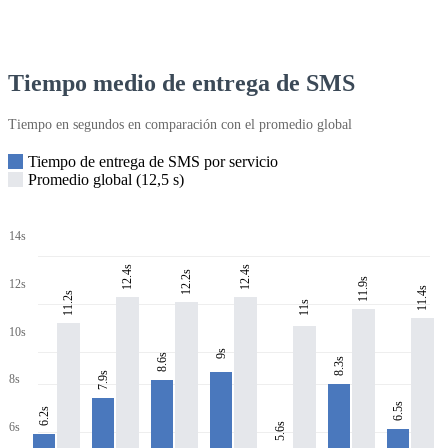
Tiempo medio de entrega de SMS
Tiempo en segundos en comparación con el promedio global
Tiempo de entrega de SMS por servicio
Promedio global (12,5 s)
14s
12.4s
12.4s
12.2s
11.9s
12s
11.4s
11.2s
11s
10s
9s
8.6s
8.3s
7.9s
8s
6.5s
6.2s
6s
5.6s