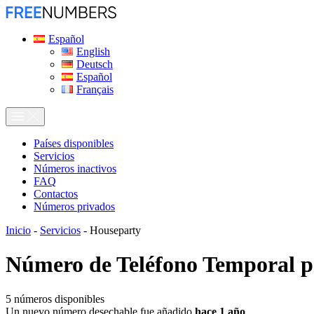
Español
English
Deutsch
Español
Français
Países disponibles
Servicios
Números inactivos
FAQ
Contactos
Números privados
Inicio
-
Servicios
-
Houseparty
Número de Teléfono Temporal 
5
números disponibles
Un nuevo número desechable fue añadido
hace 1 año
.