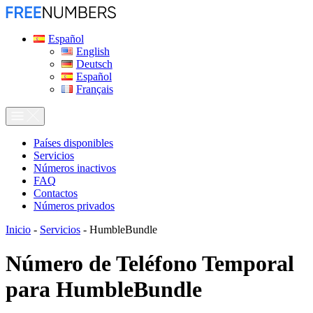
Español
English
Deutsch
Español
Français
Países disponibles
Servicios
Números inactivos
FAQ
Contactos
Números privados
Inicio
-
Servicios
-
HumbleBundle
Número de Teléfono Temporal
para
HumbleBundle