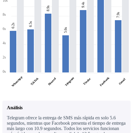
10s
9.4s
8.9s
7.9s
8s
6.5s
6.2s
6s
5.6s
4s
2s
0s
WhatsApp
Facebook
Telegram
TikTok
Discord
Tinder
Gmail
Análisis
Telegram ofrece la entrega de SMS más rápida en solo 5.6
segundos, mientras que Facebook presenta el tiempo de entrega
más largo con 10.9 segundos. Todos los servicios funcionan