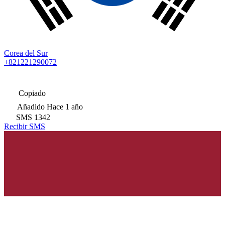
Corea del Sur
+821221290072
Copiado
Añadido
Hace 1 año
SMS
1342
Recibir SMS