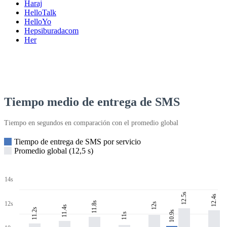
Haraj
HelloTalk
HelloYo
Hepsiburadacom
Her
Tiempo medio de entrega de SMS
Tiempo en segundos en comparación con el promedio global
Tiempo de entrega de SMS por servicio
Promedio global (12,5 s)
14s
12.5s
12.4s
11.8s
12s
12s
11.4s
11.2s
10.9s
11s