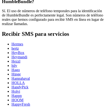
HumbleBundle?
Sí. El uso de números de teléfono temporales para la identificación
de HumbleBundle es perfectamente legal. Son números de teléfono
reales que hemos configurado para recibir SMS en línea en lugar de
realizar llamadas.
Recibir SMS para servicios
Hermes
hertz
HeyBox
Heymandi
Hezzl
hily
Hago
Hinge
Hamrahaval
HOLLA
HandyPick
Holvi
Happn
HOOM
HappyFresh