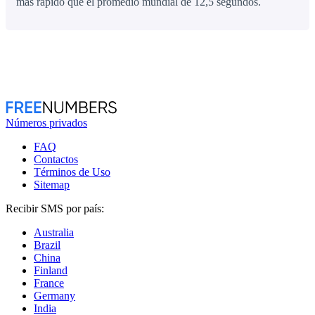
más rápido que el promedio mundial de 12,5 segundos.
Números privados
FAQ
Contactos
Términos de Uso
Sitemap
Recibir SMS por país:
Australia
Brazil
China
Finland
France
Germany
India