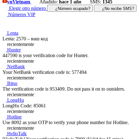
vn
Vietnam
Añadido:
hace 1 año
SMS:
1345
Elegir otro número
¿Número ocupado?
¿No recibe SMS?
Números VIP
Lenta
Lenta: 2570 – ваш код
recientemente
Hunter
447590 is your verification code for Hunter.
recientemente
NetBank
Your NetBank verification code is: 577494
recientemente
Bitso
The verification code is 953409. Do not pass it on to outsiders.
recientemente
LongHu
LongHu Code: 85061
recientemente
Hotline
Use 8092 as your OTP to verify your phone number for Hotline.
recientemente
HelloTalk