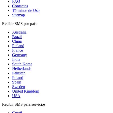
FAQ
Contactos
Términos de Uso
Sitemap
Recibir SMS por país:
Australia
Brazil
China
Finland
France
Germany
India
South Korea
Netherlands
Pakistan
Poland
Spain
Sweden
United Kingdom
USA
Recibir SMS para servicios:
Gmail