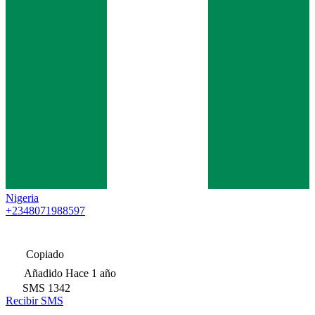
Nigeria
+2348071988597
Copiado
Añadido
Hace 1 año
SMS
1342
Recibir SMS