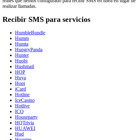
reales que hemos configurado para recibir SMS en línea en lugar de
realizar llamadas.
Recibir SMS para servicios
HumbleBundle
Humm
Humta
HungryPanda
Hunter
Huobi
Hushmail
HOP
Huya
Hopi
iCard
Hotline
IceCasino
Hotlive
ICQ
Houseparty
HQTrivia
HUAWEI
Hud
Huggies