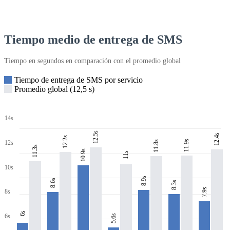
Tiempo medio de entrega de SMS
Tiempo en segundos en comparación con el promedio global
Tiempo de entrega de SMS por servicio
Promedio global (12,5 s)
14s
12.5s
12.4s
12.2s
11.9s
11.8s
12s
11.3s
10.9s
11s
10s
8.9s
8.6s
8.3s
7.9s
8s
6s
6s
5.6s