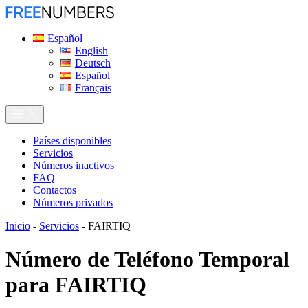
Español
English
Deutsch
Español
Français
Países disponibles
Servicios
Números inactivos
FAQ
Contactos
Números privados
Inicio
-
Servicios
-
FAIRTIQ
Número de Teléfono Temporal
para
FAIRTIQ