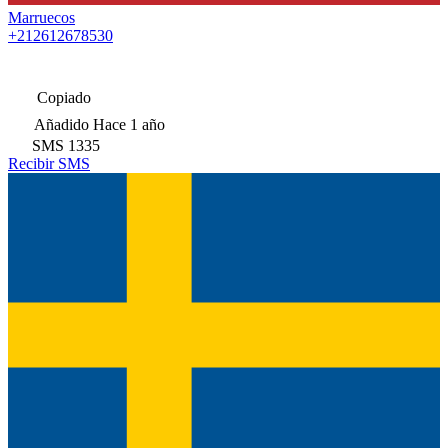
Marruecos
+212612678530
Copiado
Añadido
Hace 1 año
SMS
1335
Recibir SMS