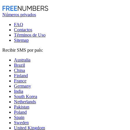
Números privados
FAQ
Contactos
Términos de Uso
Sitemap
Recibir SMS por país:
Australia
Brazil
China
Finland
France
Germany
India
South Korea
Netherlands
Pakistan
Poland
Spain
Sweden
United Kingdom