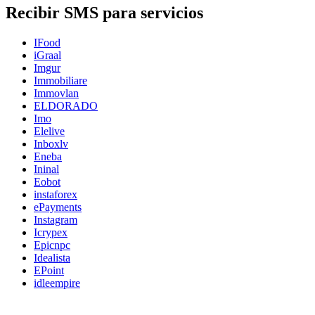
Recibir SMS para servicios
IFood
iGraal
Imgur
Immobiliare
Immovlan
ELDORADO
Imo
Elelive
Inboxlv
Eneba
Ininal
Eobot
instaforex
ePayments
Instagram
Icrypex
Epicnpc
Idealista
EPoint
idleempire