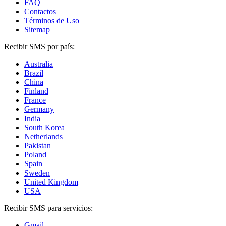
FAQ
Contactos
Términos de Uso
Sitemap
Recibir SMS por país:
Australia
Brazil
China
Finland
France
Germany
India
South Korea
Netherlands
Pakistan
Poland
Spain
Sweden
United Kingdom
USA
Recibir SMS para servicios:
Gmail