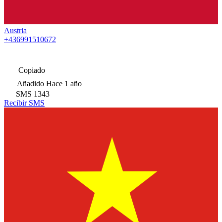
Austria
+436991510672
Copiado
Añadido
Hace 1 año
SMS
1343
Recibir SMS