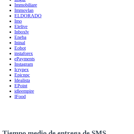
Immobiliare
Immovlan
ELDORADO
Imo
Elelive
Inboxlv
Eneba
Ininal
Eobot
instaforex
ePayments
Instagram
Icrypex
Epicnpc
Idealista
EPoint
idleempire
IFood
Tiempo medio de entrega de SMS