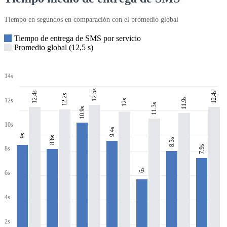
Tiempo en segundos en comparación con el promedio global
Tiempo de entrega de SMS por servicio
Promedio global (12,5 s)
14s
12.5s
12.4s
12.4s
12.2s
11.9s
12s
12s
11.3s
10.9s
10s
9.4s
9s
8.6s
8.3s
7.9s
8s
6s
6s
4s
2s