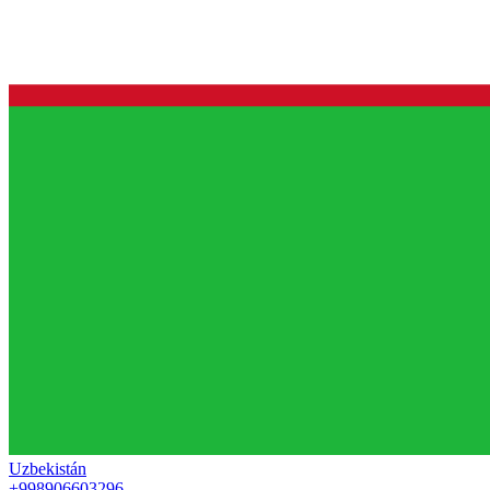
Uzbekistán
+998906603296