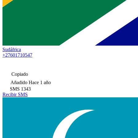
Sudáfrica
+27601710547
Copiado
Añadido
Hace 1 año
SMS
1343
Recibir SMS