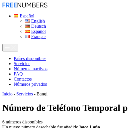
Español
English
Deutsch
Español
Français
Países disponibles
Servicios
Números inactivos
FAQ
Contactos
Números privados
Inicio
-
Servicios
-
Banqi
Número de Teléfono Temporal 
6
números disponibles
Un nuevo número desechable fue añadido
hace 1 año
.