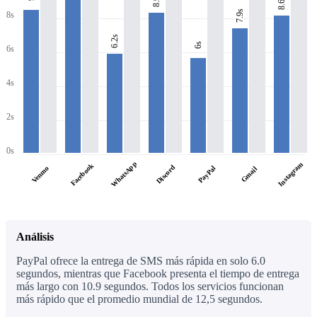
8.6s
7.9s
8s
6.2s
6s
6s
4s
2s
0s
WhatsApp
Instagram
Facebook
Discord
PayPal
Venmo
Gmail
Análisis
PayPal ofrece la entrega de SMS más rápida en solo 6.0
segundos, mientras que Facebook presenta el tiempo de entrega
más largo con 10.9 segundos. Todos los servicios funcionan
más rápido que el promedio mundial de 12,5 segundos.