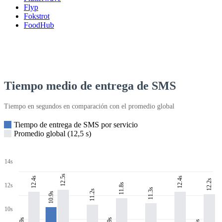
Flyp
Fokstrot
FoodHub
Tiempo medio de entrega de SMS
Tiempo en segundos en comparación con el promedio global
Tiempo de entrega de SMS por servicio
Promedio global (12,5 s)
14s
12.5s
12.4s
12.4s
12.2s
11.8s
12s
11.3s
11.2s
10.9s
10s
8.9s
9s