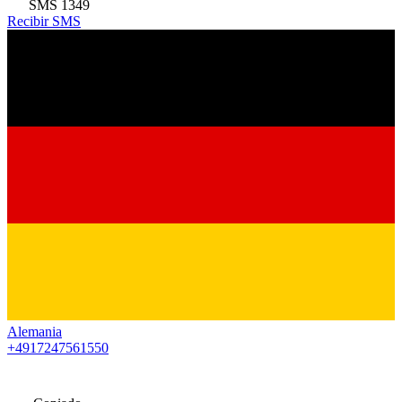
SMS
1349
Recibir SMS
Alemania
+4917247561550