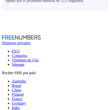
rápido que el promedio mundial de 12,5 segundos.
Números privados
FAQ
Contactos
Términos de Uso
Sitemap
Recibir SMS por país:
Australia
Brazil
China
Finland
France
Germany
India