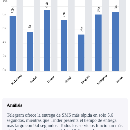
10s
9.4s
9s
8.6s
8.3s
7.9s
8s
6s
6s
5.6s
4s
2s
0s
X (Twitter)
Instagram
Telegram
PayPal
Tinder
Venmo
Gmail
Análisis
Telegram ofrece la entrega de SMS más rápida en solo 5.6
segundos, mientras que Tinder presenta el tiempo de entrega
más largo con 9.4 segundos. Todos los servicios funcionan más