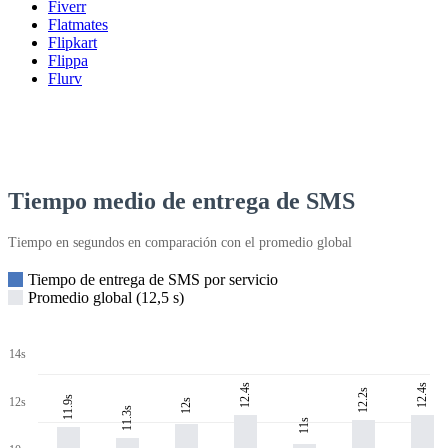
Fiverr
Flatmates
Flipkart
Flippa
Flurv
Tiempo medio de entrega de SMS
Tiempo en segundos en comparación con el promedio global
Tiempo de entrega de SMS por servicio
Promedio global (12,5 s)
14s
12.4s
12.4s
12.2s
11.9s
12s
12s
11.3s
11s