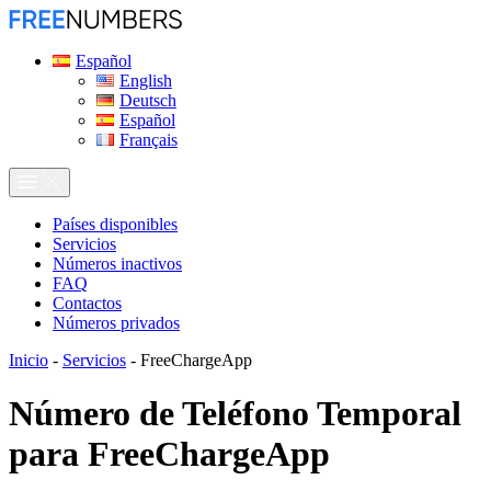
Español
English
Deutsch
Español
Français
Países disponibles
Servicios
Números inactivos
FAQ
Contactos
Números privados
Inicio
-
Servicios
-
FreeChargeApp
Número de Teléfono Temporal
para
FreeChargeApp