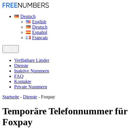
Deutsch
English
Deutsch
Español
Français
Verfügbare Länder
Dienste
Inaktive Nummern
FAQ
Kontakte
Private Nummern
Startseite
-
Dienste
-
Foxpay
Temporäre Telefonnummer für
Foxpay