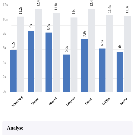
12.4s
12.4s
11.8s
12s
11.4s
11.3s
11.2s
11s
10s
8.9s
9s
7.9s
8s
6.5s
6.2s
6s
6s
5.6s
4s
2s
0s
WhatsApp
Telegram
Discord
TikTok
PayPal
Venmo
Gmail
Analyse