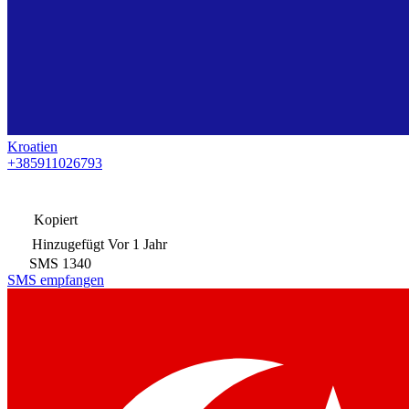
Kroatien
+385911026793
Kopiert
Hinzugefügt
Vor 1 Jahr
SMS
1340
SMS empfangen