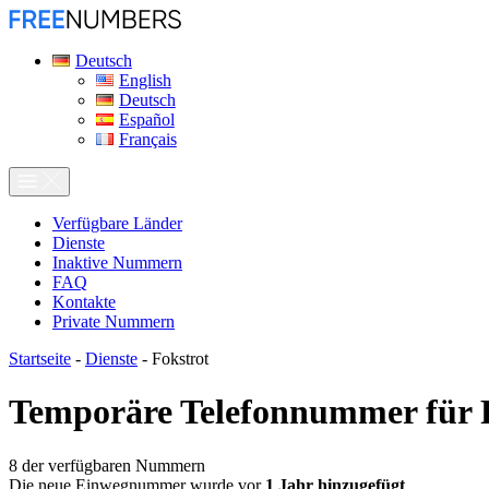
Deutsch
English
Deutsch
Español
Français
Verfügbare Länder
Dienste
Inaktive Nummern
FAQ
Kontakte
Private Nummern
Startseite
-
Dienste
-
Fokstrot
Temporäre Telefonnummer für
8
der verfügbaren Nummern
Die neue Einwegnummer wurde vor
1 Jahr hinzugefügt
.