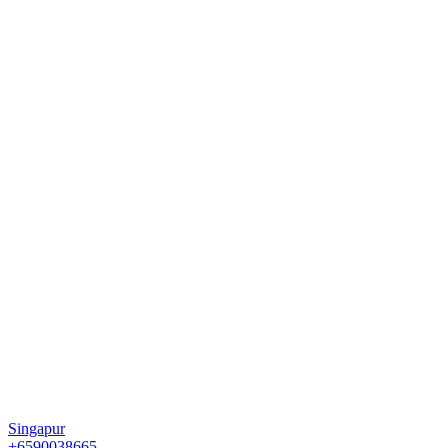
Singapur
+6590038665