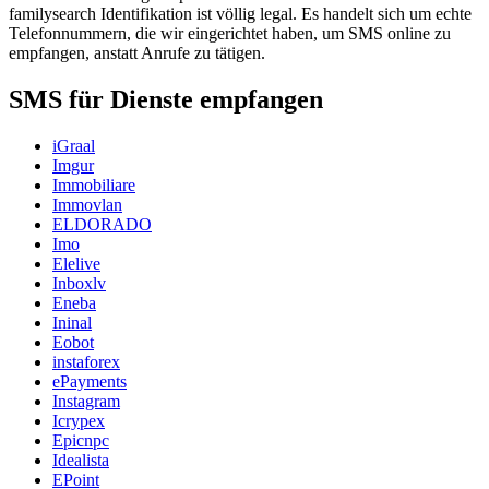
familysearch Identifikation ist völlig legal. Es handelt sich um echte
Telefonnummern, die wir eingerichtet haben, um SMS online zu
empfangen, anstatt Anrufe zu tätigen.
SMS für Dienste empfangen
iGraal
Imgur
Immobiliare
Immovlan
ELDORADO
Imo
Elelive
Inboxlv
Eneba
Ininal
Eobot
instaforex
ePayments
Instagram
Icrypex
Epicnpc
Idealista
EPoint