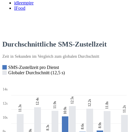
idleempire
IFood
Durchschnittliche SMS-Zustellzeit
Zeit in Sekunden im Vergleich zum globalen Durchschnitt
SMS-Zustellzeit pro Dienst
Globaler Durchschnitt (12,5 s)
14s
12.5s
12.4s
12.2s
11.9s
11.8s
12s
11.3s
11.2s
10.9s
10s
8.9s
8.6s
8.3s
7.9s
8s