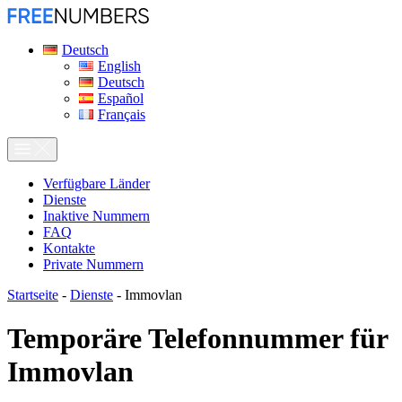
Deutsch
English
Deutsch
Español
Français
Verfügbare Länder
Dienste
Inaktive Nummern
FAQ
Kontakte
Private Nummern
Startseite
-
Dienste
-
Immovlan
Temporäre Telefonnummer für
Immovlan