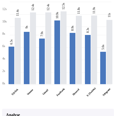
12.5s
12.4s
12.4s
11.9s
11.8s
12s
11.4s
10.9s
11s
10s
8.9s
9s
8.3s
7.9s
8s
6.5s
6s
5.6s
4s
2s
0s
X (Twitter)
Facebook
Telegram
TikTok
Discord
Venmo
Gmail
Analyse