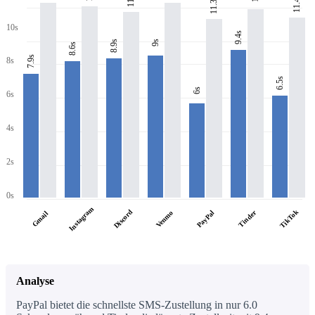
11.4s
11.3s
10s
9.4s
8.9s
9s
8.6s
7.9s
8s
6.5s
6s
6s
4s
2s
0s
Instagram
Discord
TikTok
PayPal
Tinder
Venmo
Gmail
Analyse
PayPal bietet die schnellste SMS-Zustellung in nur 6.0