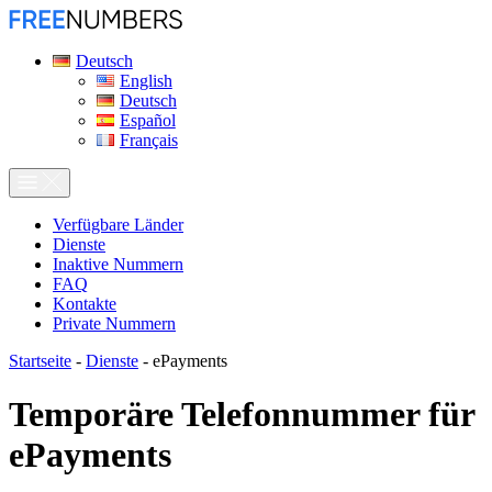
Deutsch
English
Deutsch
Español
Français
Verfügbare Länder
Dienste
Inaktive Nummern
FAQ
Kontakte
Private Nummern
Startseite
-
Dienste
-
ePayments
Temporäre Telefonnummer für
ePayments