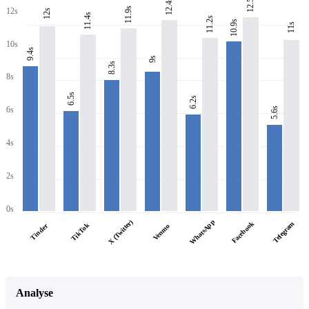
12.5s
12.4s
11.9s
12s
12s
11.4s
11.2s
10.9s
11s
10s
9.4s
9s
8.3s
8s
6.5s
6.2s
6s
5.6s
4s
2s
0s
WhatsApp
X (Twitter)
Facebook
Telegram
TikTok
Tinder
Venmo
Analyse