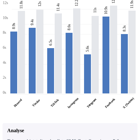
12.2s
11.9s
11.8s
12s
12s
11.4s
10.9s
11s
10s
9.4s
8.9s
8.6s
8.3s
8s
6.5s
6s
5.6s
4s
2s
0s
X (Twitter)
Instagram
Facebook
Telegram
Discord
TikTok
Tinder
Analyse