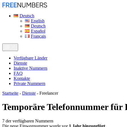
Deutsch
English
Deutsch
Español
Français
Verfügbare Länder
Dienste
Inaktive Nummern
FAQ
Kontakte
Private Nummern
Startseite
-
Dienste
-
Freelancer
Temporäre Telefonnummer für
7
der verfügbaren Nummern
Die neue Einwegnummer wurde vor
1 Jahr hinzugefügt
.