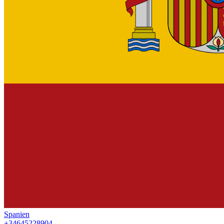
Spanien
+34645228904