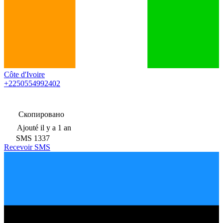
Côte d'Ivoire
+2250554992402
Скопировано
Ajouté
il y a 1 an
SMS
1337
Recevoir SMS