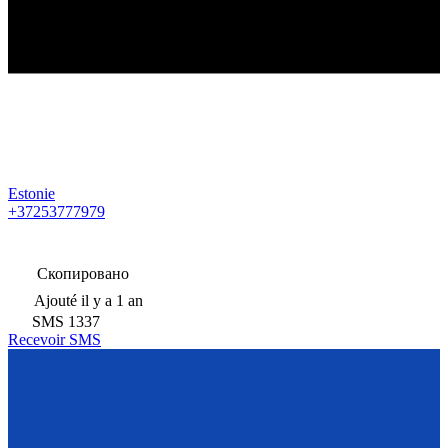
Estonie
+37253777979
Скопировано
Ajouté
il y a 1 an
SMS
1337
Recevoir SMS