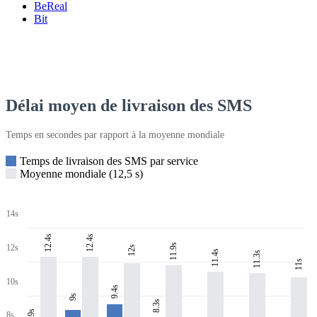
BeReal
Bit
Délai moyen de livraison des SMS
Temps en secondes par rapport à la moyenne mondiale
Temps de livraison des SMS par service
Moyenne mondiale (12,5 s)
14s
12.4s
12.4s
11.9s
12s
12s
11.4s
11.3s
11s
10s
9.4s
9s
8.3s
7.9s
8s