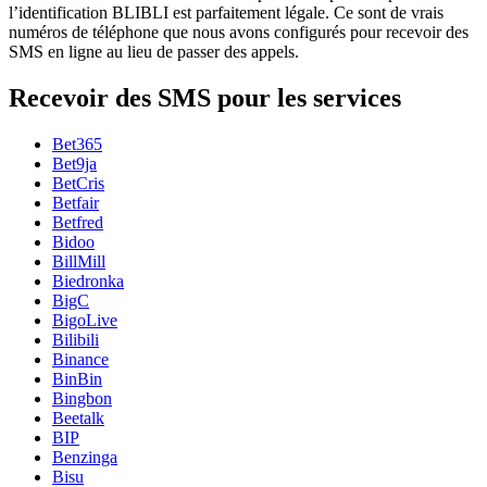
l’identification BLIBLI est parfaitement légale. Ce sont de vrais
numéros de téléphone que nous avons configurés pour recevoir des
SMS en ligne au lieu de passer des appels.
Recevoir des SMS pour les services
Bet365
Bet9ja
BetCris
Betfair
Betfred
Bidoo
BillMill
Biedronka
BigC
BigoLive
Bilibili
Binance
BinBin
Bingbon
Beetalk
BIP
Benzinga
Bisu