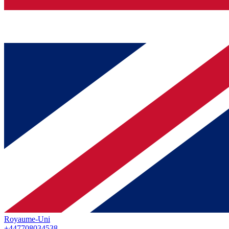
Royaume-Uni
+447708034538