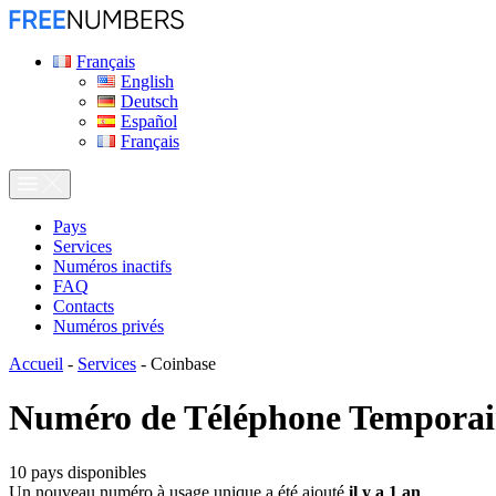
Français
English
Deutsch
Español
Français
Pays
Services
Numéros inactifs
FAQ
Contacts
Numéros privés
Accueil
-
Services
-
Coinbase
Numéro de Téléphone Temporai
10
pays disponibles
Un nouveau numéro à usage unique a été ajouté
il y a 1 an
.