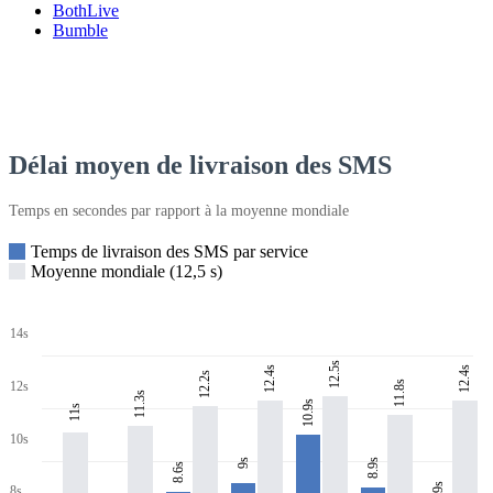
BothLive
Bumble
Délai moyen de livraison des SMS
Temps en secondes par rapport à la moyenne mondiale
Temps de livraison des SMS par service
Moyenne mondiale (12,5 s)
14s
12.5s
12.4s
12.4s
12.2s
11.8s
12s
11.3s
10.9s
11s
10s
8.9s
9s
8.6s
7.9s
8s