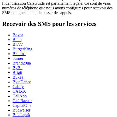
l’identification CarsGuide est parfaitement légale. Ce sont de vrais
numéros de téléphone que nous avons configurés pour recevoir des
SMS en ligne au lieu de passer des appels.
Recevoir des SMS pour les services
Boyaa
Bunq
Br777
BurgerKing
Brahma
burner
Brand20ua
ByBit
Brigit
Bykea
ByteDance
Cabify
CAIXA
CallApp
CafeBazaar
CapitalOne
Budweiser
Bukalapak