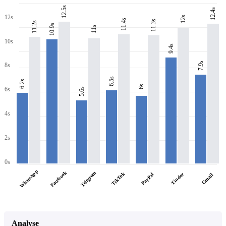
12.5s
12.4s
12s
12s
11.4s
11.3s
11.2s
10.9s
11s
10s
9.4s
7.9s
8s
6.5s
6.2s
6s
6s
5.6s
4s
2s
0s
WhatsApp
Facebook
Telegram
TikTok
PayPal
Tinder
Gmail
Analyse