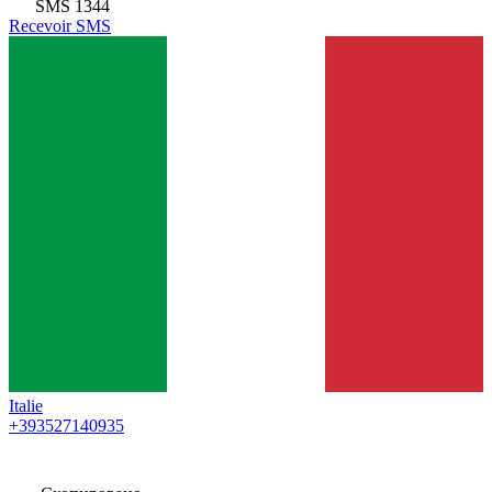
SMS
1344
Recevoir SMS
Italie
+393527140935